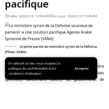
pacifique
Publié: 2026/01/21 10:38 AM
Mis à jour: 2026/01/21 10:38 AM
le porte-parole du ministère syrien de la Défense,
(Photo :SANA)
En utilisant ce site, vous acceptez la
Damas, (SANA)-
à la lumière de l’accord conclu entre
politique de confidentialité et les
Accepter
le gouvernement syrien et les Forces démocratiques
conditions d’utilisation.
syriennes concernant l’avenir du gouvernorat de
Hassaké, le porte-parole du
ministère syrien de la
Défense
, le colonel Hassan Abdel Ghani, a affirmé que
le ministère poursuit cette voie avec un grand sens de
responsabilité nationale et une volonté sincère de