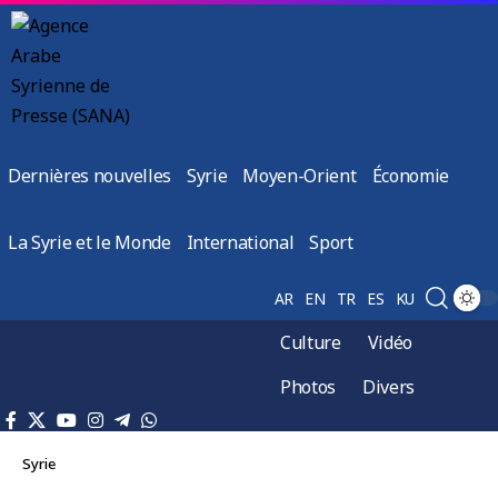
Dernières nouvelles
Syrie
Moyen-Orient
Économie
La Syrie et le Monde
International
Sport
AR
EN
TR
ES
KU
Culture
Vidéo
Photos
Divers
Syrie