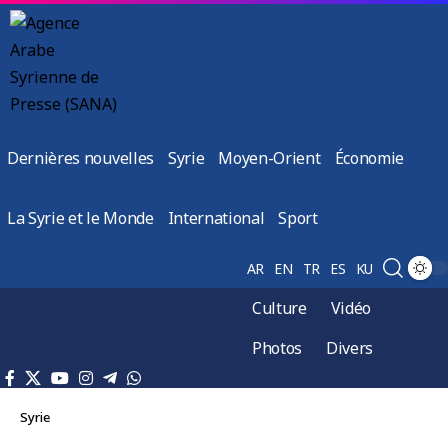
Dernières nouvelles
Syrie
Moyen-Orient
Économie
La Syrie et le Monde
International
Sport
AR
EN
TR
ES
KU
Culture
Vidéo
Photos
Divers
Syrie