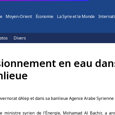
ie
Moyen-Orient
Économie
La Syrie et le Monde
Internat
otos
Divers
isionnement en eau dan
nlieue
e ministre syrien de l’Énergie, Mohamad Al Bachir, a an