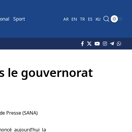
ional
Sport
AR
EN
TR
ES
KU
s le gouvernorat
noncé aujourd’hui la