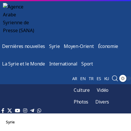
Dernières nouvelles
Syrie
Moyen-Orient
Économie
La Syrie et le Monde
International
Sport
AR
EN
TR
ES
KU
Culture
Vidéo
Photos
Divers
Syrie