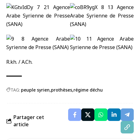
R.kh. / A.Ch.
TAG:
peuple syrien
prothèses
régime déchu
Partager cet
article