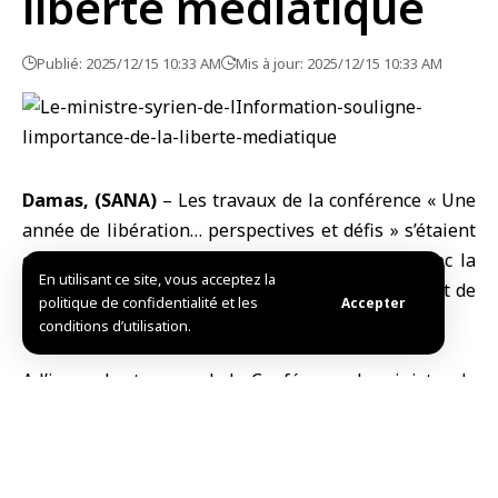
liberté médiatique
Publié: 2025/12/15 10:33 AM
Mis à jour: 2025/12/15 10:33 AM
Damas, (SANA)
– Les travaux de la conférence «
Une
année de libération
… perspectives et défis » s’étaient
conclus hier soir à l’hôtel Al-Cham à Damas, avec la
En utilisant ce site, vous acceptez la
participation de chercheurs de divers domaines et de
politique de confidentialité et les
Accepter
représentants de plusieurs ministères.
conditions d’utilisation.
A l’issue des travaux de la Conférence,
le ministre de
l’Information
,
Hamza al-Moustafa
, a souligné
l’importance du rôle joué par les chercheurs dans le
soutien des voies de développement politique,