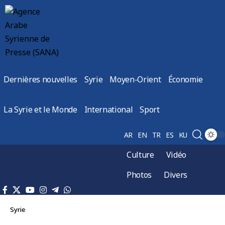
Dernières nouvelles
Syrie
Moyen-Orient
Économie
La Syrie et le Monde
International
Sport
AR
EN
TR
ES
KU
Culture
Vidéo
Photos
Divers
Syrie