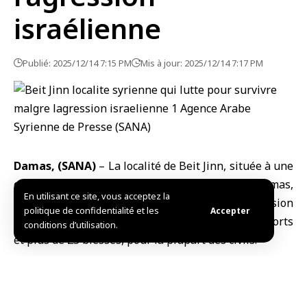
israélienne
Publié: 2025/12/14 7:15 PM
Mis à jour: 2025/12/14 7:17 PM
Damas, (SANA)
– La localité de
Beit Jinn
, située à une
quarantaine de kilomètres au nord‑ouest de
Damas
,
En utilisant ce site, vous acceptez la
la capitale syrienne, a été la cible d’une agression
politique de confidentialité et les
Accepter
israélienne le 28 novembre dernier, qui a fait 13 morts
conditions d’utilisation.
et plus de 25 blessés, pour la plupart des civils.
Malgré l’ampleur de l’attaque, ses habitants ont
réaffirmé leur détermination à rester dans leurs