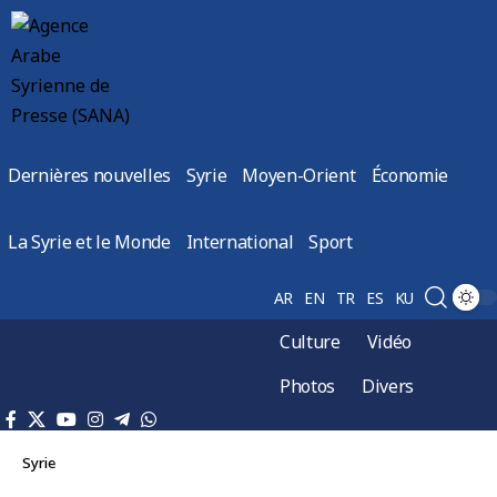
Dernières nouvelles
Syrie
Moyen-Orient
Économie
La Syrie et le Monde
International
Sport
AR
EN
TR
ES
KU
Culture
Vidéo
Photos
Divers
Syrie