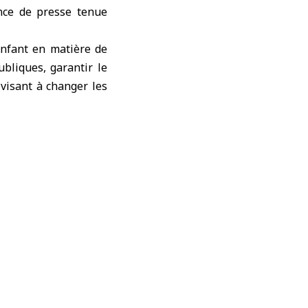
nce de presse tenue
enfant en matière de
ubliques, garantir le
visant à changer les
avail de l’UNICEF et à
e la conférence que «
ssion. Les défis sont
Notre ambassadeur en
tion au fait que leur
adeur de l’UNICEF. Ce
à l’action. Durant 14
s ont quitté l’école,
r jouer et grandir. Je