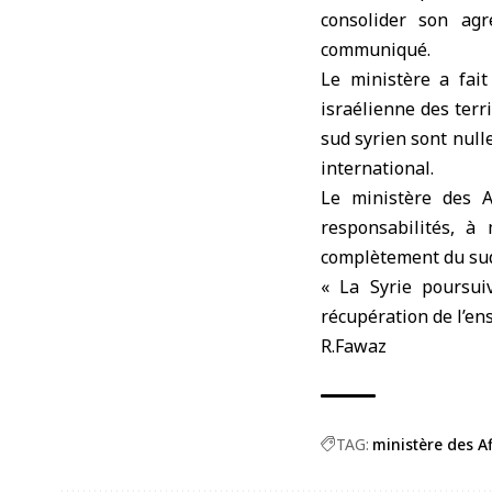
consolider son agr
communiqué.
Le ministère a fait
israélienne des terr
sud syrien sont null
international.
Le ministère des A
responsabilités, à
complètement du sud 
« La Syrie poursui
récupération de l’ens
R.Fawaz
TAG:
ministère des Af