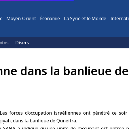
ie
Moyen-Orient
Économie
La Syrie et le Monde
Internat
otos
Divers
nne dans la banlieue d
es forces d’occupation israéliennes ont pénétré ce soir d
iyah, dans la banlieue de Quneitra.
 SANA a indiqué qu’une unité de l’occupant est entrée p