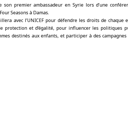
 son premier ambassadeur en Syrie lors d’une confére
l Four Seasons à Damas.
illera avec l’UNICEF pour défendre les droits de chaque 
de protection et d’égalité, pour influencer les politiques p
mes destinés aux enfants, et participer à des campagnes 
tudes et les politiques, à renforcer la sensibilisation au tr
rces en faveur des enfants en Syrie.
ésentante adjointe de l’UNICEF en Syrie, a affirmé lors d
é, d’éducation et autres en Syrie sont sous une forte pre
ns sont vastes, tandis que les ressources sont limitées. 
 important dans la défense des enfants et dans la sensibilisa
riorité ».
te Qais Sheikh Najib a déclaré : « Je suis fier d’être ambass
un titre, mais un engagement, un devoir moral et un appel 
 souffert, beaucoup ont perdu les moyens de vivre, certain
nt a droit à l’éducation, à la santé et à des lieux sûrs pou