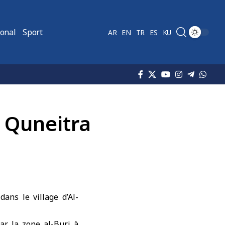
ional
Sport
AR
EN
TR
ES
KU
e Quneitra
ans le village d’Al-
ar la zone al-Burj à