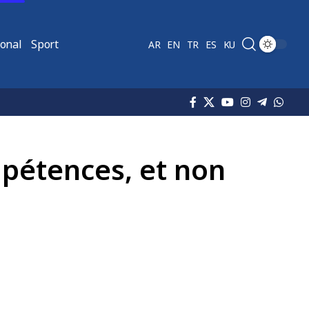
ional
Sport
AR
EN
TR
ES
KU
mpétences, et non