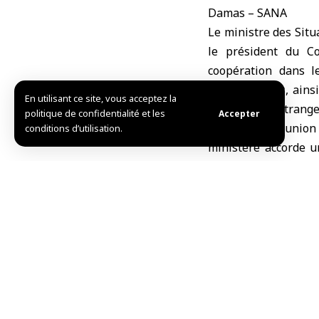
Damas – SANA
Le ministre des Situ
le président du
Co
coopération dans le
endommagées, ainsi
En utilisant ce site, vous acceptez la
syriennes à l’étranger
politique de confidentialité et les
Accepter
Lors d’une réunion
conditions d’utilisation.
ministère accorde u
l’étranger, consid
relèvement national
la coopération avec 
du partenariat commu
De son côté, Bilal a
servent la patrie, p
les communautés syri
avenir durable pour 