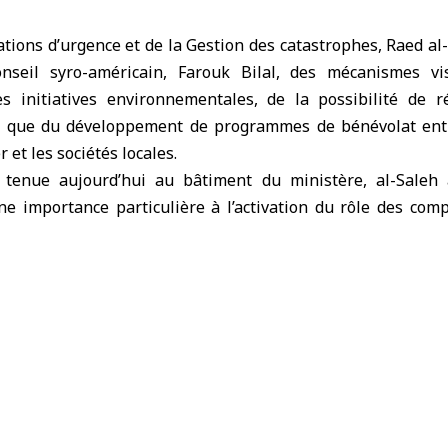
ations d’urgence et de la Gestion des catastrophes,
Raed al
nseil syro-américain
, Farouk Bilal, des mécanismes vi
s initiatives environnementales, de la possibilité de ré
 que du développement de programmes de bénévolat en
 et les sociétés locales.
 tenue aujourd’hui au bâtiment du ministère, al-Saleh
ne importance particulière à l’activation du rôle des com
érant le bénévolat comme un pilier fondamental du s
, notamment dans les secteurs environnemental et humanitai
le Conseil syro-américain constitue une avancée qualitative
nautaire transfrontalier.
 réaffirmé l’engagement du Conseil syro-américain à souteni
récisant que la priorité est accordée au renforcement de l
ennes et les institutions nationales, contribuant ainsi à
tous les Syriens.