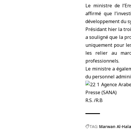
Le ministre de l’E
affirmé que l’inves
développement du sys
Présidant hier la tr
a souligné que la pr
uniquement pour les 
les relier au marc
professionnels.
Le ministre a égalem
du personnel adminis
R.S. /R.B
TAG:
Marwan Al-Hala