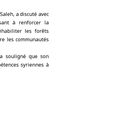
-Saleh
, a discuté avec
sant à renforcer la
habiliter les forêts
tre les communautés
 a souligné que son
pétences syriennes à
outien aux plans de
re. Il a affirmé que
 vers le renforcement
r les initiatives qui
a communication entre
 la construction d’un