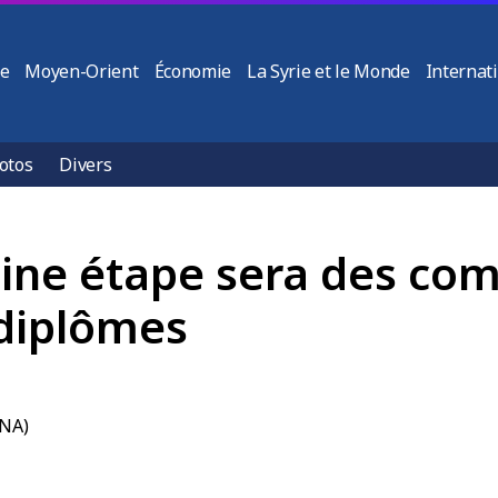
ie
Moyen-Orient
Économie
La Syrie et le Monde
Internat
otos
Divers
haine étape sera des co
 diplômes