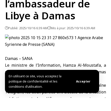
l’ambassadeur de
Libye à Damas
Publié: 2025/10/16 6:39 AM
Mis à jour: 2025/10/16 6:39 AM
Damas – SANA
Le
ministre de l’Information
, Hamza Al-Moustafa, a
rencontré au siège du ministère à Damas
En utilisant ce site, vous acceptez la
l’ambassadeur de Libye en Syrie, Walid Ammar.
politique de confidentialité et les
Accepter
Selon le ministère de l’Information via sa chaîne
conditions d’utilisation.
Telegram, les deux parties ont discuté de la situation
médiatique et des défis auxquels ce secteur est
confronté dans les deux pays.