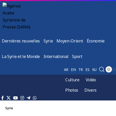
Dernières nouvelles
Syrie
Moyen-Orient
Économie
La Syrie et le Monde
International
Sport
AR
EN
TR
ES
KU
Culture
Vidéo
Photos
Divers
Syrie