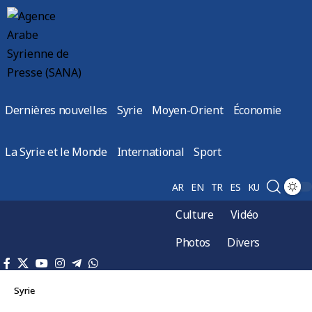
Dernières nouvelles
Syrie
Moyen-Orient
Économie
La Syrie et le Monde
International
Sport
AR
EN
TR
ES
KU
Culture
Vidéo
Photos
Divers
Syrie