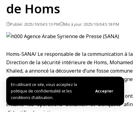
de Homs
Publié: 2025/10/04 5:13 PM
Mis à jour: 2025/10/04 5:18 PM
Homs-SANA/ Le responsable de la communication à la
Direction de la sécurité intérieure de Homs, Mohamed
Khaled, a annoncé la
découverte d’une fosse commune
dans la région de Talkalakh, située dans la campagne
En utilisant ce site, vous acceptez la
ouest de
Homs
.
politique de confidentialité et les
Accepter
Khaled a confirmé que les autorités compétentes ont
conditions d’utilisation.
entamé les opérations d’examen et d’enquête afin
d’identifier les victimes.