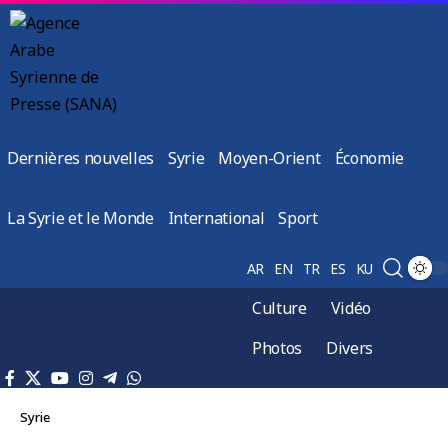
Dernières nouvelles
Syrie
Moyen-Orient
Économie
La Syrie et le Monde
International
Sport
AR
EN
TR
ES
KU
Culture
Vidéo
Photos
Divers
Syrie