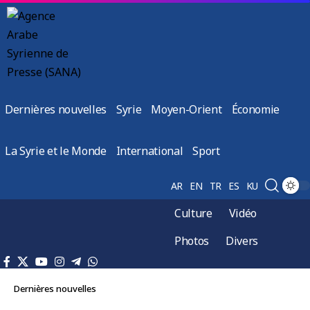
Dernières nouvelles
Syrie
Moyen-Orient
Économie
La Syrie et le Monde
International
Sport
AR
EN
TR
ES
KU
Culture
Vidéo
Photos
Divers
Dernières nouvelles