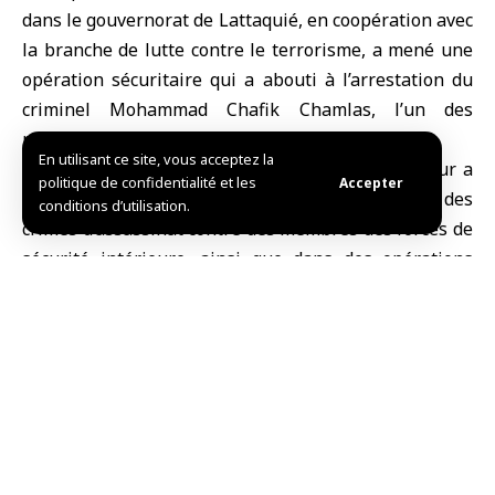
dans le gouvernorat de Lattaquié, en coopération avec
la branche de lutte contre le terrorisme, a mené une
opération sécuritaire qui a abouti à l’arrestation du
criminel Mohammad Chafik Chamlas, l’un des
membres de groupes hors-la-loi.
En utilisant ce site, vous acceptez la
Sur sa chaîne Telegram, le ministère de l’Intérieur a
politique de confidentialité et les
Accepter
indiqué que l’individu arrêté est impliqué dans des
conditions d’utilisation.
crimes d’assassinat contre des membres des forces de
sécurité intérieure, ainsi que dans des opérations
terroristes ayant ciblé des sites du ministère de la
Défense.
Le ministère a affirmé que le suspect a été transféré
aux autorités compétentes pour terminer les
procédures juridiques contre lui.
L.S.