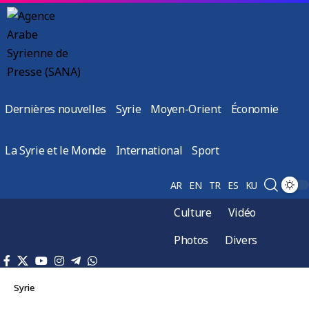
Dernières nouvelles
Syrie
Moyen-Orient
Économie
La Syrie et le Monde
International
Sport
AR
EN
TR
ES
KU
Culture
Vidéo
Photos
Divers
Syrie