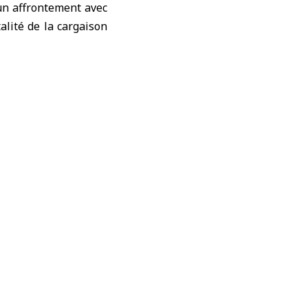
un affrontement avec
talité de la cargaison
ividus impliqués dans