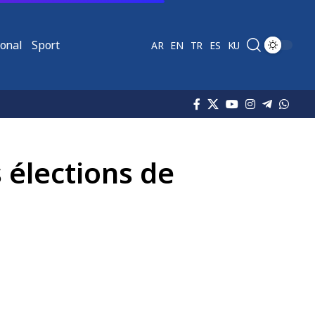
ional
Sport
AR
EN
TR
ES
KU
 élections de