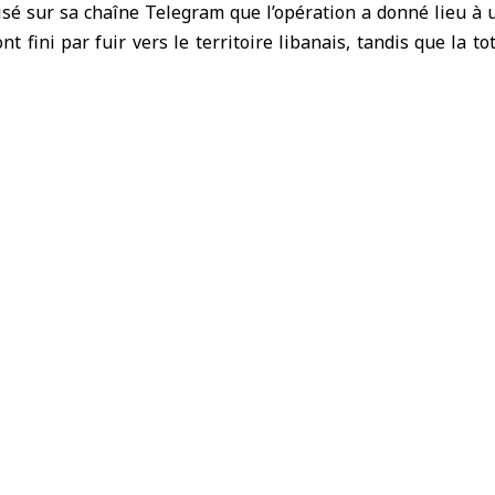
isé sur sa chaîne Telegram que l’opération a donné lieu à 
ont fini par fuir vers le territoire libanais, tandis que la to
ée.
rmé que l’enquête se poursuit afin d’identifier tous les ind
afic et de prendre les mesures juridiques à leur encontre.
affirme son soutien à la Syrie