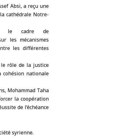
ssef Absi, a reçu une
la cathédrale Notre-
ns le cadre de
 sur les mécanismes
ntre les différentes
e rôle de la justice
la cohésion nationale
tions, Mohammad Taha
forcer la coopération
éussite de l’échéance
ciété syrienne.