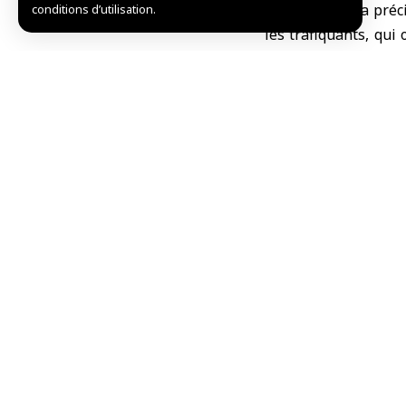
Le ministère a préc
conditions d’utilisation.
les trafiquants, qui 
saisie a été confisqu
Le ministère a confi
cette opération de tr
M.Ch.
Partager cet article
Choix de l’éditeur
Le Koweït condamne l’attentat de Jaramana et ré