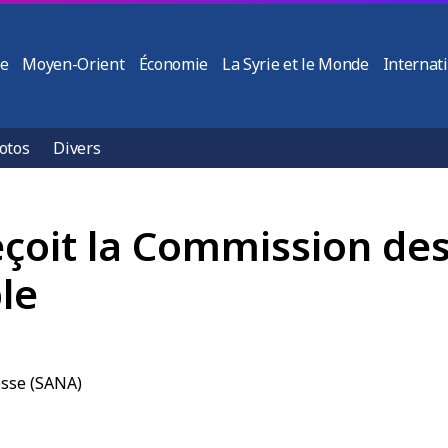
ie
Moyen-Orient
Économie
La Syrie et le Monde
Internat
otos
Divers
eçoit la Commission des
le