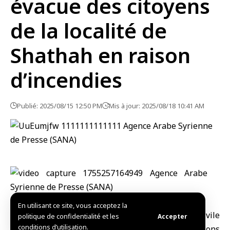
évacue des citoyens
de la localité de
Shathah en raison
d’incendies
Publié: 2025/08/15 12:50 PM
Mis à jour: 2025/08/18 10:41 AM
En utilisant ce site, vous acceptez la
Hama-SANA/ Les équipes de la Défense civile
politique de confidentialité et les
Accepter
conditions d’utilisation.
syrienne ont évacué un certain nombre de maisons