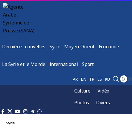
Dernières nouvelles
Syrie
Moyen-Orient
Économie
La Syrie et le Monde
International
Sport
AR
EN
TR
ES
KU
Culture
Vidéo
Photos
Divers
Syrie