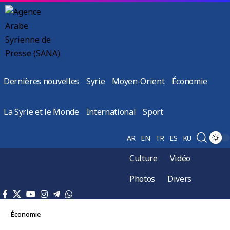
Dernières nouvelles
Syrie
Moyen-Orient
Économie
La Syrie et le Monde
International
Sport
AR
EN
TR
ES
KU
Culture
Vidéo
Photos
Divers
Économie