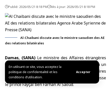
Publié: 2026/05/21 8:18 PM
Mis à jour: 2026/05/21 8:18 PM
Al-Chaibani discute avec le ministre saoudien des AE
des relations bilatérales
Damas, (SANA)
Le
ministre des Affaires étrangères
et des Expatriés
, Assaad Hassan Al-Chaibani, a eu un
En utilisant ce site, vous acceptez la
entretien téléphonique avec le
ministre des Affaires
politique de confidentialité et les
Accepter
conditions d’utilisation.
étrangères du Royaume d’Arabie saoudite
, Son Altesse
le prince Fayçal ben Farhan Al Saoud.
Au cours de cet appel, les deux parties ont discuté des
derniers développements régionaux et des relations
entre les deux pays.