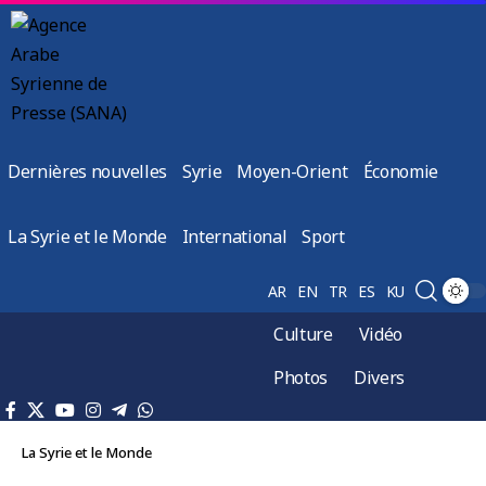
Dernières nouvelles
Syrie
Moyen-Orient
Économie
La Syrie et le Monde
International
Sport
AR
EN
TR
ES
KU
Culture
Vidéo
Photos
Divers
La Syrie et le Monde