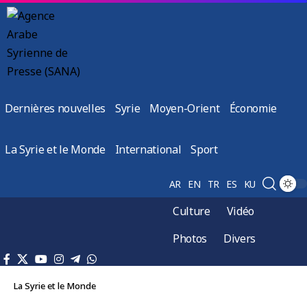
Dernières nouvelles
Syrie
Moyen-Orient
Économie
La Syrie et le Monde
International
Sport
AR
EN
TR
ES
KU
Culture
Vidéo
Photos
Divers
La Syrie et le Monde