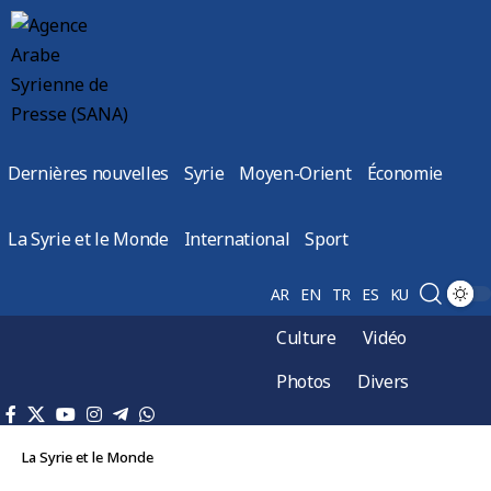
Dernières nouvelles
Syrie
Moyen-Orient
Économie
La Syrie et le Monde
International
Sport
AR
EN
TR
ES
KU
Culture
Vidéo
Photos
Divers
La Syrie et le Monde