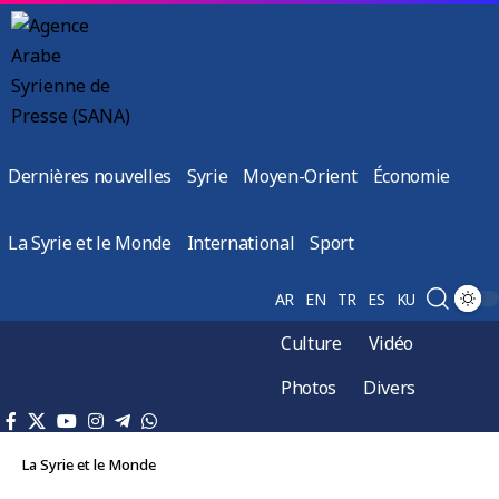
Dernières nouvelles
Syrie
Moyen-Orient
Économie
La Syrie et le Monde
International
Sport
AR
EN
TR
ES
KU
Culture
Vidéo
Photos
Divers
La Syrie et le Monde