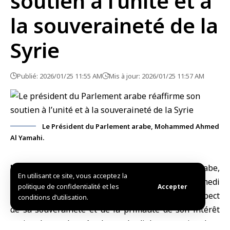
soutien à l’unité et à
la souveraineté de la
Syrie
Publié: 2026/01/25 11:55 AM
Mis à jour: 2026/01/25 11:57 AM
Le Président du Parlement arabe, Mohammed Ahmed
Al Yamahi.
Le Caire, (SANA)-
Le Président du Parlement arabe,
En utilisant ce site, vous acceptez la
Mohammed Ahmed Al Yamahi, a réaffirmé hier samedi
politique de confidentialité et les
Accepter
sa position en faveur de l’unité de la Syrie, du respect
conditions d’utilisation.
de sa souveraineté et de la primauté de son intérêt
national, appelant à adopter le dialogue national au