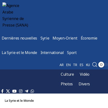
Dernières nouvelles
Syrie
Moyen-Orient
Économie
La Syrie et le Monde
International
Sport
AR
EN
TR
ES
KU
Culture
Vidéo
Photos
Divers
La Syrie et le Monde