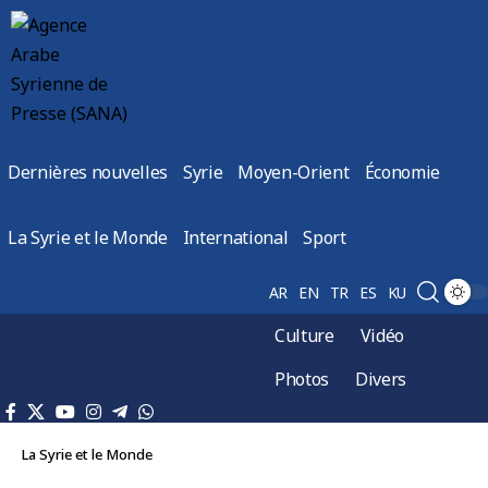
Dernières nouvelles
Syrie
Moyen-Orient
Économie
La Syrie et le Monde
International
Sport
AR
EN
TR
ES
KU
Culture
Vidéo
Photos
Divers
La Syrie et le Monde