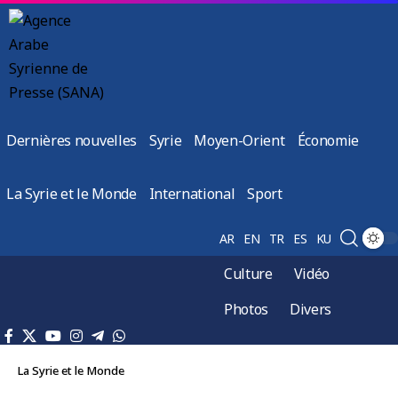
Dernières nouvelles
Syrie
Moyen-Orient
Économie
La Syrie et le Monde
International
Sport
AR
EN
TR
ES
KU
Culture
Vidéo
Photos
Divers
La Syrie et le Monde