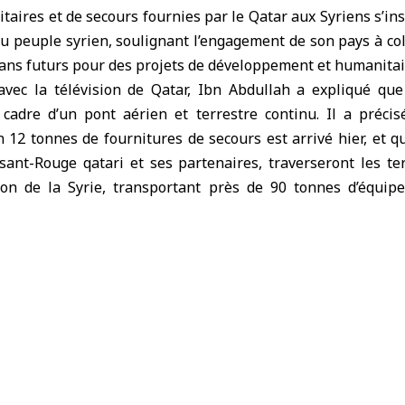
taires et de secours fournies par le Qatar aux Syriens s’ins
u peuple syrien, soulignant l’engagement de son pays à col
ans futurs pour des projets de développement et humanitai
vec la télévision de Qatar, Ibn Abdullah a expliqué que
e cadre d’un pont aérien et terrestre continu. Il a précis
 12 tonnes de fournitures de secours est arrivé hier, et q
sant-Rouge qatari et ses partenaires, traverseront les te
ion de la Syrie, transportant près de 90 tonnes d’équi
nrées alimentaires, pour une valeur dépassant 45 millions de
s équipements envoyés comprennent plus de 1 250 disposit
 de manière significative la qualité des services de san
ie. Il a précisé que ces aides seront réparties entre en
s divers gouvernorats syriens.
s qatari a souligné l’engagement de l’État du Qatar et de
humanitaires à collaborer avec les frères syriens 
élaborer des plans futurs de projets de développement et d