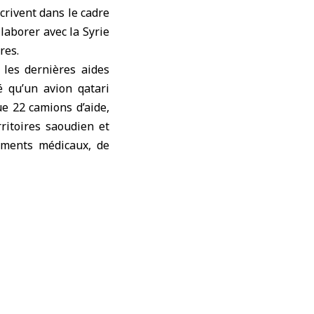
crivent dans le cadre
laborer avec la Syrie
res.
 les dernières aides
é qu’un avion qatari
ue 22 camions d’aide,
rritoires saoudien et
pements médicaux, de
 riyals qataris.
ifs. Ces équipements
té et les conditions
viron 50 hôpitaux et
 ses institutions de
et les partenaires
’aide humanitaire, ce