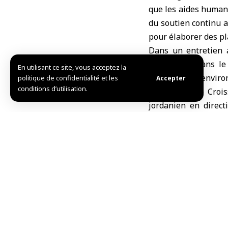
que les aides humani
du soutien continu a
pour élaborer des pl
Dans un entretien a
s’inscrivent dans l
En utilisant ce site, vous acceptez la
transportant environ
politique de confidentialité et les
Accepter
conditions d’utilisation.
fournis par le Crois
jordanien en direct
fournitures et de de
Il a indiqué que le
devraient améliorer
humanitaires en Syr
centres de santé dan
Le chargé d’affaire
développement et 
internationaux pour 