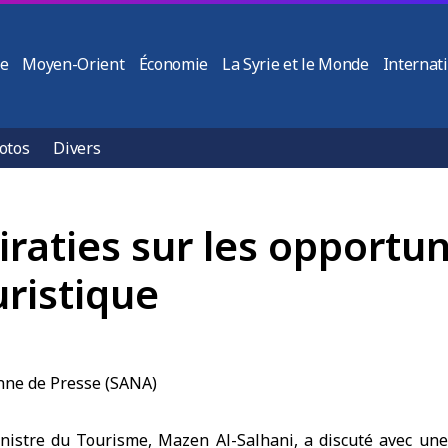
ie
Moyen-Orient
Économie
La Syrie et le Monde
Internat
otos
Divers
raties sur les opportun
uristique
stre du Tourisme, Mazen Al-Salhani, a discuté avec une