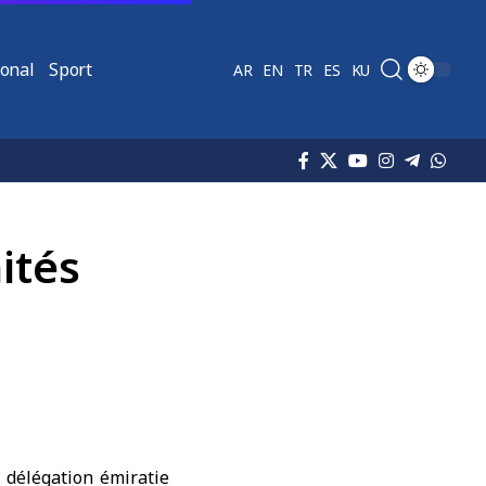
ional
Sport
AR
EN
TR
ES
KU
ités
 délégation émiratie