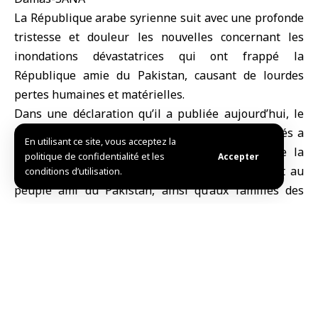
La République arabe syrienne suit avec une profonde
tristesse et douleur les nouvelles concernant les
inondations dévastatrices qui ont frappé la
République amie du Pakistan, causant de lourdes
pertes humaines et matérielles.
Dans une déclaration qu’il a publiée aujourd’hui, le
Ministère des Affaires étrangères et des Expatriés a
En utilisant ce site, vous acceptez la
exprimé ses sincères condoléances, au nom de la
politique de confidentialité et les
Accepter
République arabe syrienne, au gouvernement et au
conditions d’utilisation.
peuple ami du Pakistan, ainsi qu’aux familles des
victimes.
Il a réaffirmé la solidarité de la Syrie et son soutien au
Pakistan en cette période difficile sur le plan
humanitaire, en souhaitant un prompt
rétablissement aux blessés et un dépassement rapide
des conséquences de cette catastrophe.