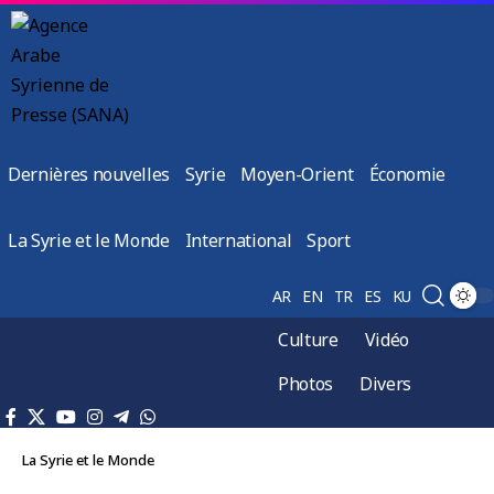
Dernières nouvelles
Syrie
Moyen-Orient
Économie
La Syrie et le Monde
International
Sport
AR
EN
TR
ES
KU
Culture
Vidéo
Photos
Divers
La Syrie et le Monde