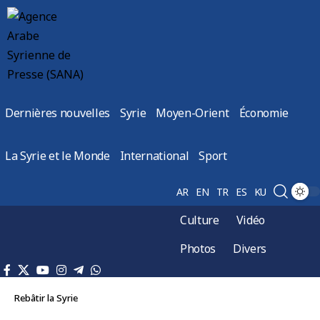
Dernières nouvelles
Syrie
Moyen-Orient
Économie
La Syrie et le Monde
International
Sport
AR
EN
TR
ES
KU
Culture
Vidéo
Photos
Divers
Rebâtir la Syrie