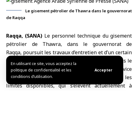
Le gisement pétrolier de Thawra dans le gouvernorat
de Raqqa
Raqqa, (SANA)
Le personnel technique du
gisement
pétrolier de Thawra
, dans le gouvernorat de
Raqqa
, poursuit les travaux d’entretien et d’un certain
nombre de puits et d’installations pétrolières, dans le
En utilisant ce site, vous acceptez la
but de remettre progressivement le champ en service
politique de confidentialité et les
Accepter
conditions d’utilisation.
et d’améliorer la capacité de production dans les
limites disponibles, qui s’élèvent actuellement à
environ 2 500 barils.
Le directeur du département du gisement, l’ingénieur
Mohammad Ali, a expliqué dans une déclaration à
SANA que le champ pétrolier avait subi d’importants
dégâts ces dernières années, du fait des actes de
sabotage et de vol, qui ont affecté les puits, les