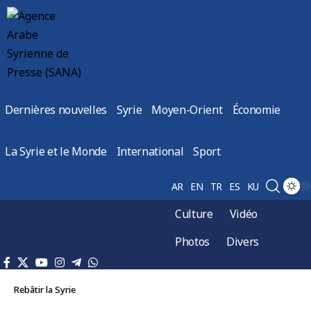
Dernières nouvelles
Syrie
Moyen-Orient
Économie
La Syrie et le Monde
International
Sport
AR
EN
TR
ES
KU
Culture
Vidéo
Photos
Divers
Rebâtir la Syrie