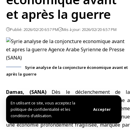
et après la guerre
Publié: 2026/02/20 6:57 PM
Mis à jour: 2026/02/20 6:57 PM
Syrie analyse de la conjoncture économique avant et
après la guerre
Damas, (SANA)
Dès le déclenchement de la
révolution syrienne
en 2011, l’économie syrienne a
En utilisant ce site, vous acceptez la
subi une transformation dramatique. D’un système
politique de confidentialité et les
Accepter
conditions d’utilisation.
relativement stable avant la guerre, elle est devenue
une économie profondément fragilisée, marquée par
une contraction massive de la production,