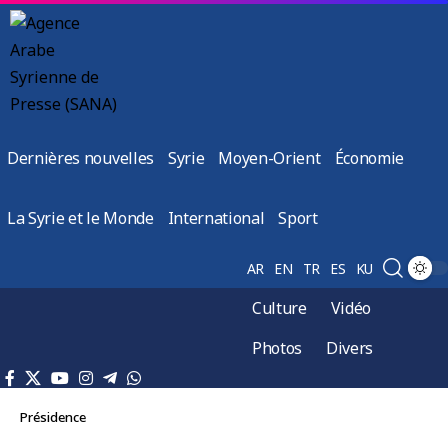
Dernières nouvelles
Syrie
Moyen-Orient
Économie
La Syrie et le Monde
International
Sport
AR
EN
TR
ES
KU
Culture
Vidéo
Photos
Divers
Présidence