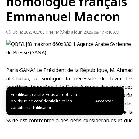
homologue français
Emmanuel Macron
Publié: 2025/05/08 1:44 PM
Mis à jour: 2025/08/17 4:16 AM
Paris-SANA/ Le Président de la République, M. Ahmad
al-Charaa, a souligné la nécessité de lever les
sanctions imposées à la Syrie à cause des pratiques
En utilisant ce site, vous acceptez la
du régime déchu, affirmant que leur maintien après
politique de confidentialité et les
Accepter
sa chute est injustifiable, car elles constitueraient des
conditions d’utilisation.
sanctions contre le peuple syrien. Il a rappelé que la
Syrie est confrontée à des défis considérables et que
sa stabilité est liée à la stabilité économique, à la
situation européenne et à la situation mondiale.