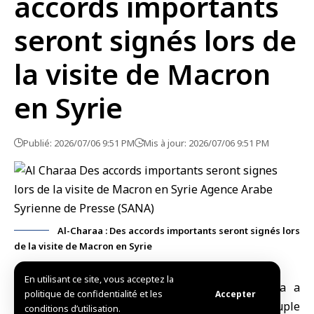
accords importants
seront signés lors de
la visite de Macron
en Syrie
Publié: 2026/07/06 9:51 PM
Mis à jour: 2026/07/06 9:51 PM
Al-Charaa : Des accords importants seront signés lors
de la visite de Macron en Syrie
En utilisant ce site, vous acceptez la
Damas, (SANA)
Le
président Ahmad al-Charaa
a
politique de confidentialité et les
Accepter
affirmé que
la France
est « l’une des amies du
peuple
conditions d’utilisation.