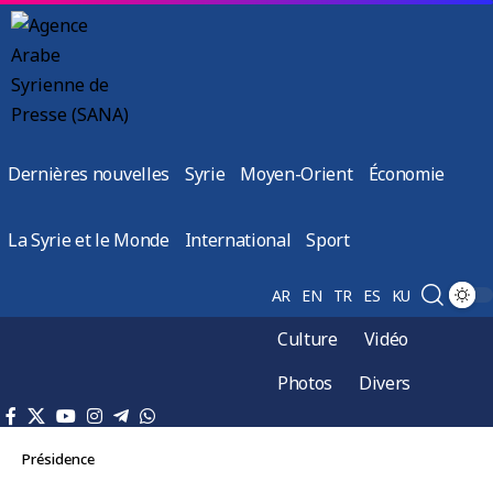
Dernières nouvelles
Syrie
Moyen-Orient
Économie
La Syrie et le Monde
International
Sport
AR
EN
TR
ES
KU
Culture
Vidéo
Photos
Divers
Présidence