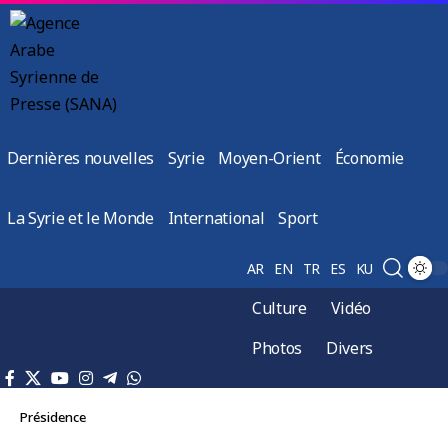
Dernières nouvelles
Syrie
Moyen-Orient
Économie
La Syrie et le Monde
International
Sport
AR
EN
TR
ES
KU
Culture
Vidéo
Photos
Divers
Présidence