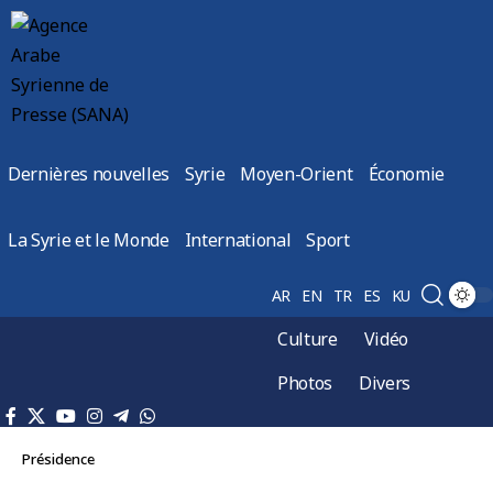
Dernières nouvelles
Syrie
Moyen-Orient
Économie
La Syrie et le Monde
International
Sport
AR
EN
TR
ES
KU
Culture
Vidéo
Photos
Divers
Présidence