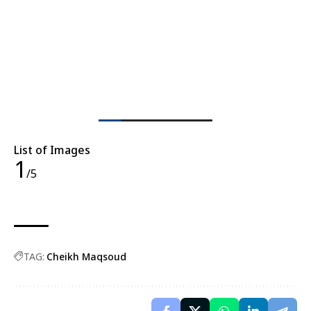
List of Images
1
/5
TAG:
Cheikh Maqsoud