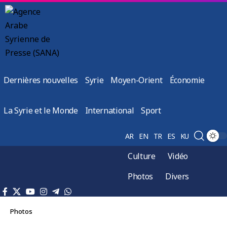
Dernières nouvelles
Syrie
Moyen-Orient
Économie
La Syrie et le Monde
International
Sport
AR
EN
TR
ES
KU
Culture
Vidéo
Photos
Divers
Photos