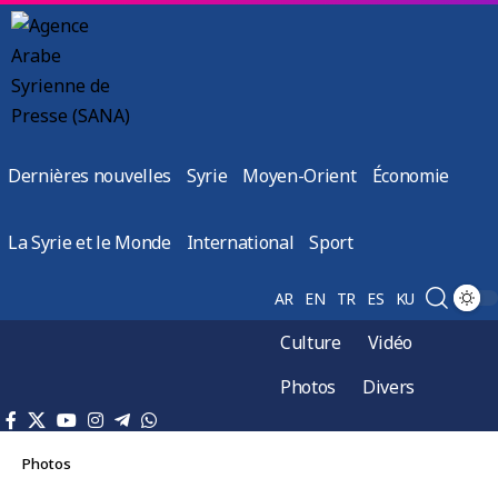
Dernières nouvelles
Syrie
Moyen-Orient
Économie
La Syrie et le Monde
International
Sport
AR
EN
TR
ES
KU
Culture
Vidéo
Photos
Divers
Photos