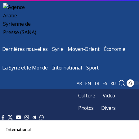
Dernières nouvelles
Syrie
Moyen-Orient
Économie
La Syrie et le Monde
International
Sport
AR
EN
TR
ES
KU
Culture
Vidéo
Photos
Divers
International