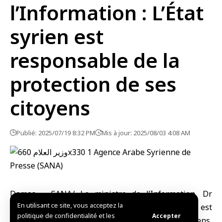
l’Information : L’État
syrien est
responsable de la
protection de ses
citoyens
Publié: 2025/07/19 8:32 PM
Mis à jour: 2025/08/03 4:08 AM
Damas – SANA/ Le ministre de l’Information, Dr
En utilisant ce site, vous acceptez la
Hamza Al-Mustafa, a affirmé que l’État syrien est
politique de confidentialité et les
Accepter
responsable de la protection de tous ses citoyens,