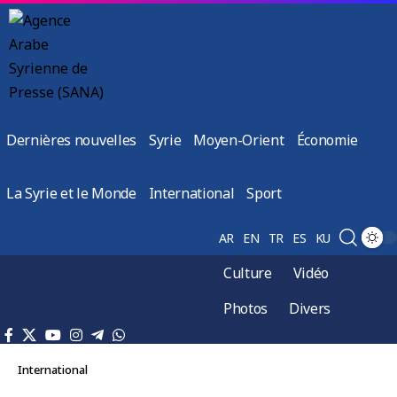
Dernières nouvelles
Syrie
Moyen-Orient
Économie
La Syrie et le Monde
International
Sport
AR
EN
TR
ES
KU
Culture
Vidéo
Photos
Divers
International