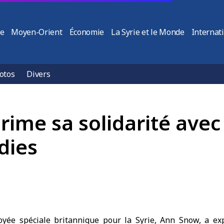
ie
Moyen-Orient
Économie
La Syrie et le Monde
Internat
otos
Divers
ime sa solidarité avec 
dies
yée spéciale britannique pour la Syrie, Ann Snow, a ex