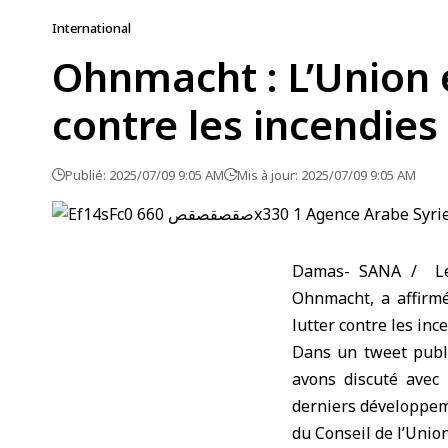
International
Ohnmacht : L’Union e
contre les incendies s
Publié: 2025/07/09 9:05 AM
Mis à jour: 2025/07/09 9:05 AM
Damas- SANA / Le c
Ohnmacht, a affirmé
lutter contre les inc
Dans un tweet publi
avons discuté avec 
derniers développeme
du Conseil de l’Unio