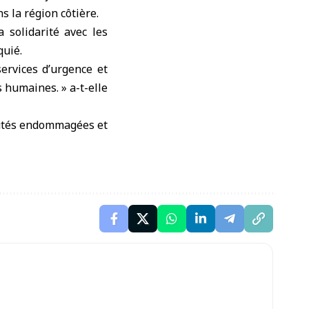
s la région côtière.
 solidarité avec les
quié.
services d’urgence et
s humaines. » a-t-elle
autés endommagées et