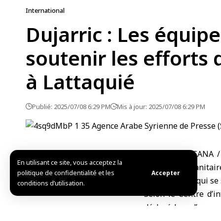
International
Dujarric : Les équip
soutenir les efforts
à Lattaquié
Publié: 2025/07/08 6:29 PM
Mis à jour: 2025/07/08 6:29 PM
New York – SANA / 
En utilisant ce site, vous acceptez la
réponse humanitaire
politique de confidentialité et les
Accepter
des incendies qui se
conditions d’utilisation.
Selon le Centre d’i
déclaré lors d’une 
terrain pour effect