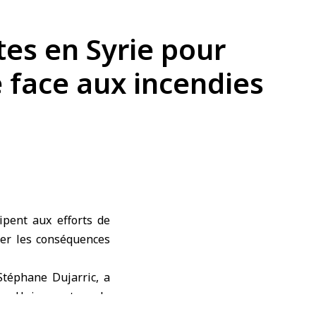
tes en Syrie pour
e face aux incendies
pent aux efforts de
uer les conséquences
Stéphane Dujarric, a
ns Unies sont sur le
la catastrophe et de