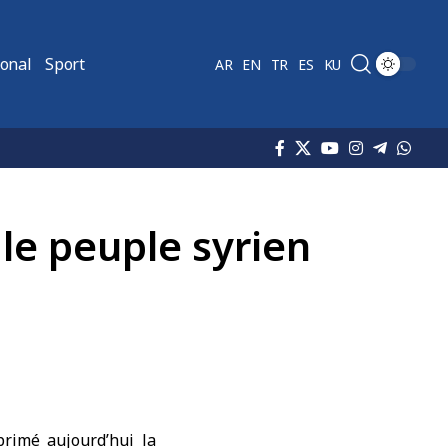
ional
Sport
AR
EN
TR
ES
KU
le peuple syrien
primé aujourd’hui la