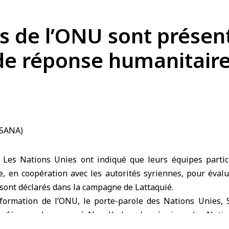
es de l’ONU sont présen
 de réponse humanitair
Les Nations Unies ont indiqué que leurs équipes partici
, en coopération avec les autorités syriennes, pour éval
 sont déclarés dans la campagne de Lattaquié.
nformation de l’ONU, le porte-parole des Nations Unies, 
conférence de presse à New York : « Les équipes des Natio
uer des évaluations urgentes afin de mesurer l’ampleur de 