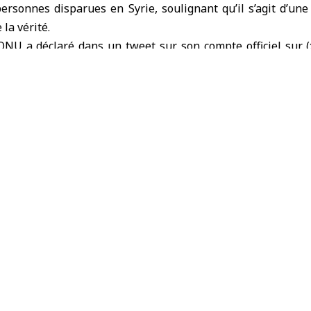
personnes disparues en Syrie, soulignant qu’il s’agit d’un
 la vérité.
ONU a déclaré dans un tweet sur son compte officiel sur (
onale considère la création de deux nouvelles commissions
 et la justice transitionnelle en Syrie comme une étape
ité sur les personnes disparues et les graves violations com
iqué qu’elle aspire à participer à la réalisation de la j
-répétition pour toutes les victimes ».