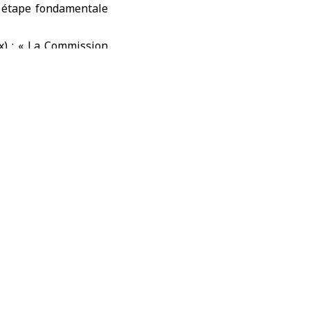
e étape fondamentale
x) : « La Commission
 nationales pour les
 essentielle vers la
mises en Syrie ».
ustice, à réparer le