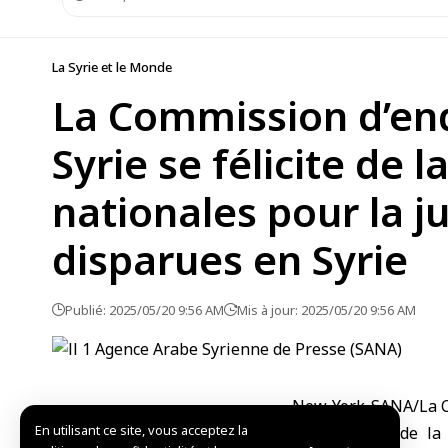
La Syrie et le Monde
La Commission d’enq
Syrie se félicite de
nationales pour la j
disparues en Syrie
Publié: 2025/05/20 9:56 AM
Mis à jour: 2025/05/20 9:56 AM
New York-SANA/La Co
En utilisant ce site, vous acceptez la
la formation de la