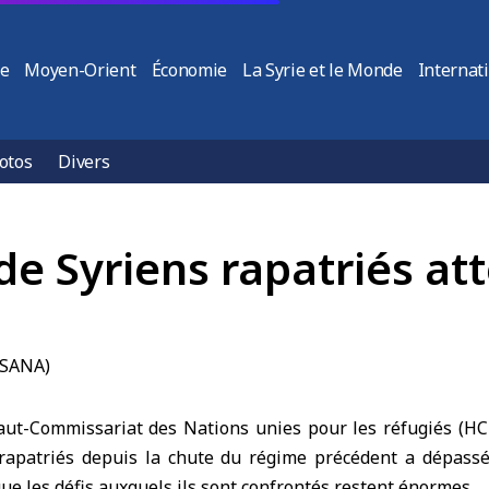
ie
Moyen-Orient
Économie
La Syrie et le Monde
Internat
otos
Divers
e Syriens rapatriés att
t-Commissariat des Nations unies pour les réfugiés (HC
rapatriés depuis la chute du régime précédent a dépassé
que les défis auxquels ils sont confrontés restent énormes.