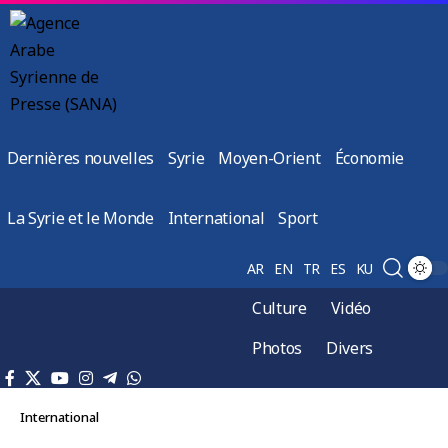
Dernières nouvelles
Syrie
Moyen-Orient
Économie
La Syrie et le Monde
International
Sport
AR
EN
TR
ES
KU
Culture
Vidéo
Photos
Divers
International