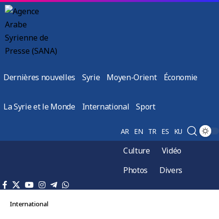
Dernières nouvelles
Syrie
Moyen-Orient
Économie
La Syrie et le Monde
International
Sport
AR
EN
TR
ES
KU
Culture
Vidéo
Photos
Divers
International