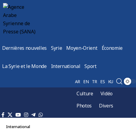
Dernières nouvelles
Syrie
Moyen-Orient
Économie
La Syrie et le Monde
International
Sport
AR
EN
TR
ES
KU
Culture
Vidéo
Photos
Divers
International