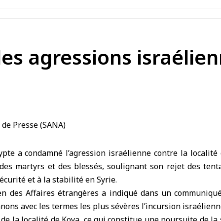
es agressions israélien
pte a condamné l’agression israélienne contre la localité 
 des martyrs et des blessés, soulignant son rejet des tenta
écurité et à la stabilité en Syrie.
en des Affaires étrangères a indiqué dans un communiqué
ons avec les termes les plus sévères l’incursion israélienne
e la localité de Koya, ce qui constitue une poursuite de la 