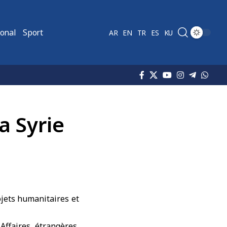
ional
Sport
AR
EN
TR
ES
KU
la Syrie
ojets humanitaires et
Affaires étrangères,