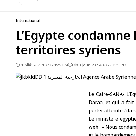
International
L’Egypte condamne l
territoires syriens
Publié: 2025/03/27 1:45 PM
Mis à jour: 2025/03/27 1:45 PM
Le Caire-SANA/ L’Egy
Daraa, et qui a fait
porter atteinte à la s
Le ministère égypti
web : « Nous condamn
et le bombardement d