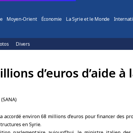
ie
Moyen-Orient
Économie
La Syrie et le Monde
Internat
otos
Divers
llions d’euros d’aide à 
a accordé environ 68 millions d’euros pour financer des pr
structures en Syrie.
tion parlementaire aujourd’hui, le ministre italien des 