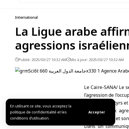
International
La Ligue arabe affir
agressions israélien
Publié: 2025/03/27 10:32 AM
Mis à jour: 2025/03/27 10:32 AM
Le Caire-SANA/ Le s
l’agression de l’occu
a fait des martyrs et
En utilisant ce site, vous acceptez la
Syrie face aux agre
politique de confidentialité et les
Accepter
indépendance et son i
conditions d’utilisation.
Dans un communiqué