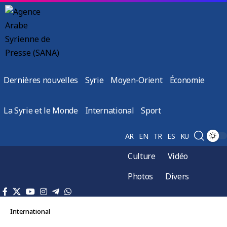
Dernières nouvelles
Syrie
Moyen-Orient
Économie
La Syrie et le Monde
International
Sport
AR
EN
TR
ES
KU
Culture
Vidéo
Photos
Divers
International