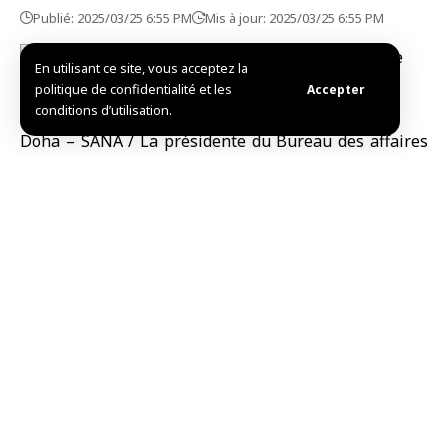
Publié: 2025/03/25 6:55 PM
Mis à jour: 2025/03/25 6:55 PM
En utilisant ce site, vous acceptez la
politique de confidentialité et les
Accepter
conditions d’utilisation.
Doha – SANA / La présidente du Bureau des affaires
de femmes en Syrie, Aïcha Al-Dibs, a rencontré la
ministre d’État à la coopération internationale du
Qatar, Maryam Al-Misnad, dans la capitale qatarie,
Doha.
Madame Al-Dibs a déclaré aujourd’hui à SANA que les
discussions avaient porté sur les moyens de
coopération pour soutenir les femmes survivantes de
l’arrestation, ainsi que sur les initiatives de
renforcement économique et psychologique à leur
égard, en plus des préoccupations et des souffrances
des Syriennes, et des façons de soutenir les femmes