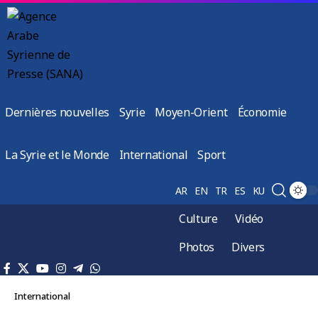
Dernières nouvelles
Syrie
Moyen-Orient
Économie
La Syrie et le Monde
International
Sport
AR
EN
TR
ES
KU
Culture
Vidéo
Photos
Divers
International