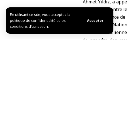
Ahmet Yıldız, a app
et décisives contre l
En utilisant ce site, vous acceptez la
Cité par l’agence de
politique de confidentialité et les
Accepter
sécurité des Natio
conditions d’utilisation.
militaire israélienn
de prendre des mesu
déstabilisateurs en S
D’un autre côté, Yıl
l’interdiction des 
soulignant que cett
historique pour ferm
R.Fawaz
Partager cet article
Choix de l’éditeur