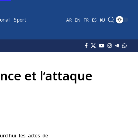
ional
Sport
AR
EN
TR
ES
KU
nce et l’attaque
rd’hui les actes de