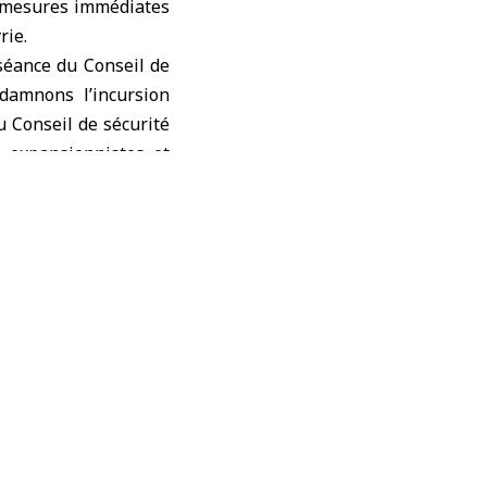
s mesures immédiates
rie.
 séance du Conseil de
damnons l’incursion
u Conseil de sécurité
s expansionnistes et
c l’organisation pour
miques de la région,
de plus une occasion