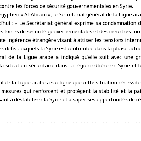
 contre les forces de sécurité gouvernementales en Syrie.
 égyptien « Al-Ahram », le Secrétariat général de la Ligue ar
hui : « Le Secrétariat général exprime sa condamnation de
les forces de sécurité gouvernementales et des meurtres inco
e ingérence étrangère visant à attiser les tensions intern
les défis auxquels la Syrie est confrontée dans la phase actue
ral de la Ligue arabe a indiqué qu’elle suit avec une g
 situation sécuritaire dans la région côtière en Syrie et 
al de la Ligue arabe a souligné que cette situation nécessite
s mesures qui renforcent et protègent la stabilité et la paix
sant à déstabiliser la Syrie et à saper ses opportunités de r