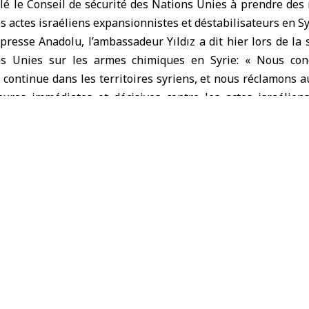
elé le Conseil de sécurité des Nations Unies à prendre de
es actes israéliens expansionnistes et déstabilisateurs en Sy
 presse Anadolu, l’ambassadeur Yıldız a dit hier lors de la
ns Unies sur les armes chimiques en Syrie: « Nous con
e continue dans les territoires syriens, et nous réclamons a
res immédiates et décisives contre les actes israélien
yrie ».
dız s’est dit satisfait de la coopération de la Syrie ave
armes chimiques afin d’éliminer complètement les armes chi
e position prise par le gouvernement syrien est une fois 
er le dossier des armes chimiques devant tous.