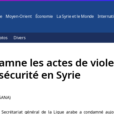
ie
Moyen-Orient
Économie
La Syrie et le Monde
Internat
otos
Divers
mne les actes de viole
sécurité en Syrie
 Secrétariat général de la Ligue arabe a condamné aujou