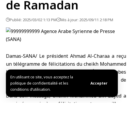
de Ramadan
Publié: 2025/03/02 1:13 PM
Mis à jour: 2025/09/11 2:18 PM
Damas-SANA/ Le président Ahmad Al-Charaa a reçu
un télégramme de félicitations du cheikh Mohammed
bin Zayed Al Nahyan, président des Émirats arabes
En utilisant ce site, vous acceptez la
unis, à l’occasion de l’avènement du mois béni de
politique de confidentialité et les
Accepter
Ramadan.
conditions d’utilisation.
Dans son message, Cheikh Mohammed bin Zayed a
exprimé ses sincères félicitations et ses meilleurs
vœux au président Al-Charaa à l’occasion de
l’avènement de ce mois mubarak, priant Dieu Tout-
Puissant d’en faire un mois d’abondance, de santé et