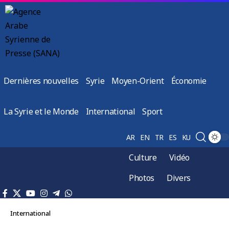
Dernières nouvelles
Syrie
Moyen-Orient
Économie
La Syrie et le Monde
International
Sport
AR
EN
TR
ES
KU
Culture
Vidéo
Photos
Divers
International