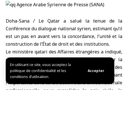
Doha-Sana / Le Qatar a salué la tenue de la
Conférence du dialogue national syrien, estimant qu’il
est un pas en avant vers la concordance, l’unité et la
construction de l’État de droit et des institutions.
Le ministère qatari des Affaires étrangères a indiqué,
dans une déclaration sur sa page officielle sur la
En utilisant ce site, vous acceptez la
plateforme (X) que la décision est entre les mains des
politique de confidentialité et les
Accepter
Syriens pour forger l’avenir de leur pays, affirmant
conditions d’utilisation.
l’importance de la construction d’une armée nationale
professionnelle pour consolider la paix civile, la
sécurité et la stabilité.
Le ministère a réitéré le soutien total du Qatar à la
souveraineté, à l’indépendance, et à l’intégrité des
territoires de la Syrie.