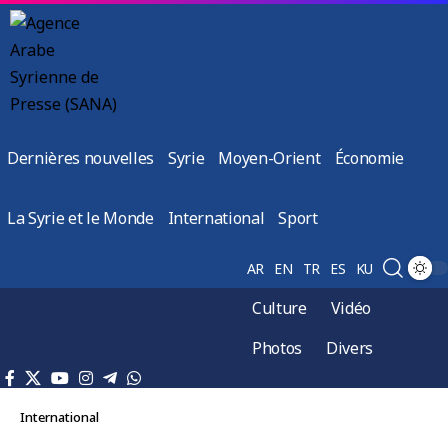
Dernières nouvelles
Syrie
Moyen-Orient
Économie
La Syrie et le Monde
International
Sport
AR
EN
TR
ES
KU
Culture
Vidéo
Photos
Divers
International