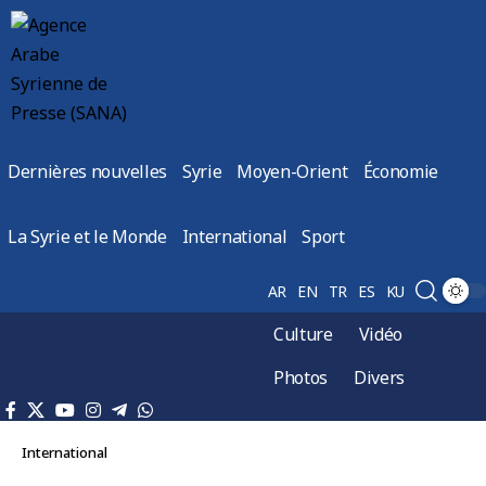
Dernières nouvelles
Syrie
Moyen-Orient
Économie
La Syrie et le Monde
International
Sport
AR
EN
TR
ES
KU
Culture
Vidéo
Photos
Divers
International