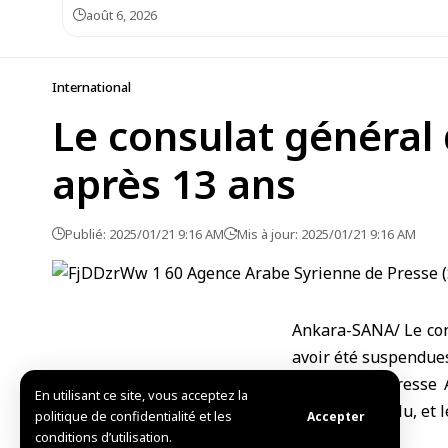
août 6, 2026
International
Le consulat général 
après 13 ans
Publié: 2025/01/21 9:16 AM
Mis à jour: 2025/01/21 9:16 AM
Ankara-SANA/ Le cons
avoir été suspendues
L’agence de presse 
En utilisant ce site, vous acceptez la
Burhan Köroğlu, et l
politique de confidentialité et les
Accepter
L.S.
conditions d’utilisation.