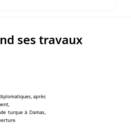
end ses travaux
 diplomatiques, après
ment,
sade turque à Damas,
verture.