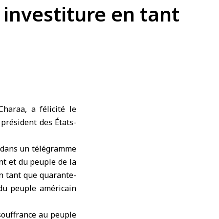
 investiture en tant
araa, a félicité le
 président des États-
t dans un télégramme
t et du peuple de la
n tant que quarante-
 du peuple américain
 souffrance au peuple