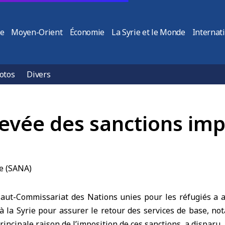
ie
Moyen-Orient
Économie
La Syrie et le Monde
Internat
otos
Divers
levée des sanctions imp
ut-Commissariat des Nations unies pour les réfugiés a a
à la Syrie pour assurer le retour des services de base, no
principale raison de l’imposition de ces sanctions, a disparu.