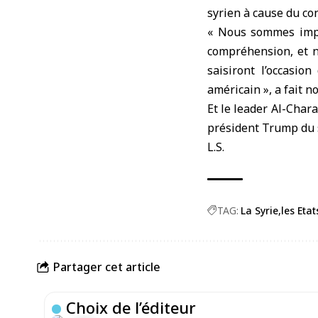
syrien à cause du con
« Nous sommes impat
compréhension, et no
saisiront l’occasio
américain », a fait n
Et le leader Al-Char
président Trump du s
L.S.
TAG:
La Syrie
les Etat
Partager cet article
Choix de l’éditeur