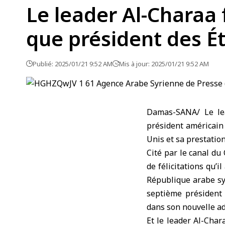
Le leader Al-Charaa 
que président des É
Publié: 2025/01/21 9:52 AM
Mis à jour: 2025/01/21 9:52 AM
Damas-SANA/ Le lea
président américain 
Unis et sa prestatio
Cité par le canal d
de félicitations qu
République arabe sy
septième président 
dans son nouvelle ad
Et le leader Al-Char