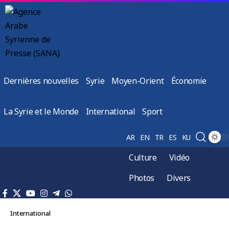
Dernières nouvelles
Syrie
Moyen-Orient
Économie
La Syrie et le Monde
International
Sport
AR
EN
TR
ES
KU
Culture
Vidéo
Photos
Divers
International