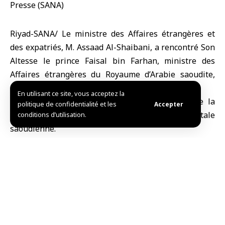
Riyad-SANA/ Le ministre des Affaires étrangères et
des expatriés, M. Assaad Al-Shaibani, a rencontré Son
Altesse le prince Faisal bin Farhan, ministre des
Affaires étrangères du Royaume d’Arabie saoudite,
dans la capitale, Riyad.
En utilisant ce site, vous acceptez la
Le ministre Al-Shaibani a visité l’ambassade de la
politique de confidentialité et les
Accepter
République arabe syrienne dans la capitale
conditions d’utilisation.
saoudienne.