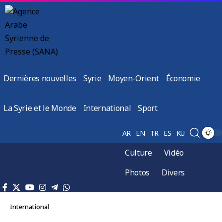
Dernières nouvelles
Syrie
Moyen-Orient
Économie
La Syrie et le Monde
International
Sport
AR
EN
TR
ES
KU
Culture
Vidéo
Photos
Divers
International